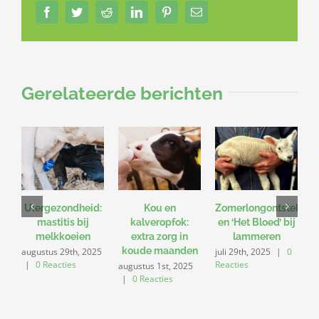
Facebook
Twitter
Reddit
LinkedIn
Pinterest
E-
mail
Gerelateerde berichten
Uiergezondheid:
Kou en
Zomerlongontsteking
mastitis bij
kalveropfok:
en ‘Het Bloed’ bij
melkkoeien
extra zorg in
lammeren
koude maanden
augustus 29th, 2025
juli 29th, 2025
|
0
j
|
0 Reacties
Reacties
R
augustus 1st, 2025
|
0 Reacties